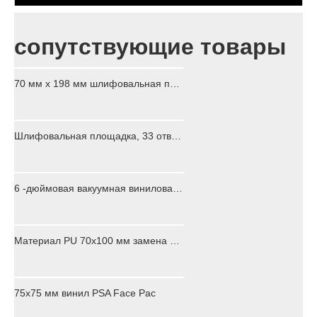
сопутствующие товары
70 мм x 198 мм шлифовальная площадка, 33 отверстия - для орбитальных и случайных орбитальных шлифовальных стекла - крючок и петля
Шлифовальная площадка, 33 отверстия - для орбитальных и случайных орбитальных шлифовальных шлифований - прикрепление крючка и петля - 70 мм x 198 мм x 12,7 мм
6 -дюймовая вакуумная виниловая PSA Face Pack Pad для воздушных шлифовальных шлифовальных инструментов OEM ODM обслуживание
Материал PU 70x100 мм замена шлифовальной панели
75x75 мм винил PSA Face Pac