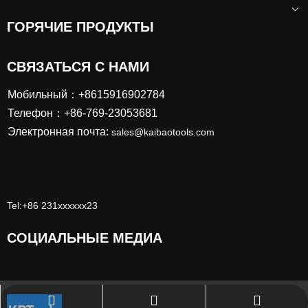
ГОРЯЧИЕ ПРОДУКТЫ
СВЯЗАТЬСЯ С НАМИ
Мобильный：+8615916902784
Телефон：+86-769-23053681
Электронная почта:
sales@kaibaotools.com
Tel:+86 231xxxxxx23
СОЦИАЛЬНЫЕ МЕДИА
sales@kaibaotools.com
+86-769-23053681
111111111