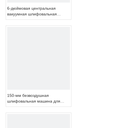
6-дюймовая центральная
вакуумная шлифовальная
машина для деревянного пола
Plam Orbital Sander Tool Kit
Power Tool Polisher для
поверхности автомобиля
150-мм безвоздушная
шлифовальная машина для
авторемонта