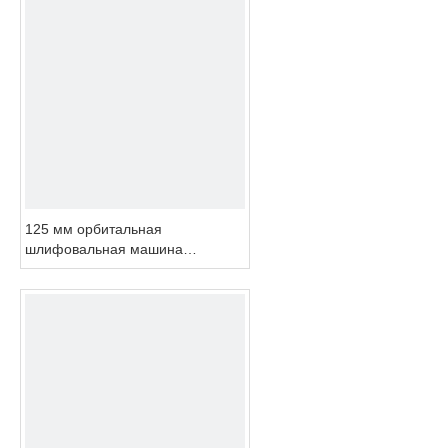
125 мм орбитальная
шлифовальная машина
воздушная шлифовальная
машина орбитальная 3 мм
воздушная шлифовальная
машина