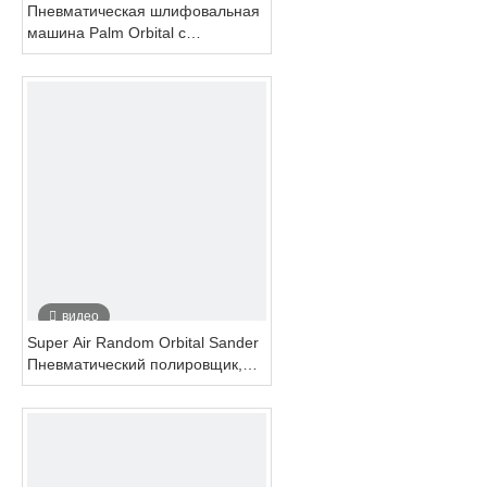
Пневматическая шлифовальная
машина Palm Orbital с
шлифовальной тарелкой 125 мм
видео
Super Air Random Orbital Sander
Пневматический полировщик,
высококачественные силовые
полировальные машины
Вакуумная система Роторный
тип 3 дюйма 4 дюйма 5 дюймов
6 дюймов