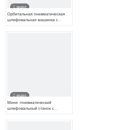
видео
Орбитальная пневматическая
шлифовальная машинка с
центральной пневматической
системой Jitterbug 90x180 мм
SUPER Non Vacuum
видео
Мини -пневматический
шлифовальный станок с
удалением краски низкой
стоимости при извлечении пыли