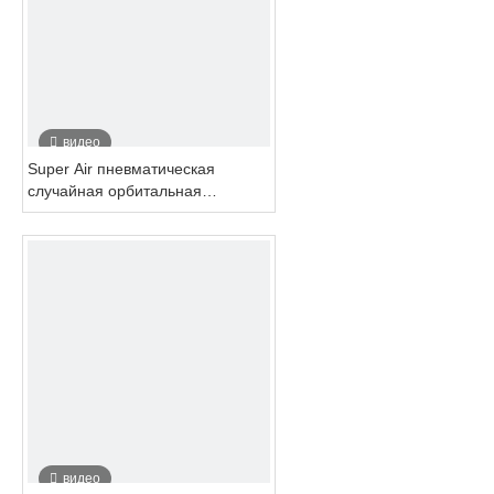
видео
Super Air пневматическая
случайная орбитальная
шлифовальная машина
роторного типа 3 дюйма 4
дюйма 5 дюймов 6 дюймов
видео