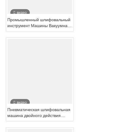
видео
Промышленный шлифовальный
инструмент Машины Вакуумная
система Поворотный тип 3
дюйма 4 дюйма 5 дюймов 6
дюймов
видео
Пневматическая шлифовальная
машина двойного действия
промышленного класса с
вакуумной системой 150 мм