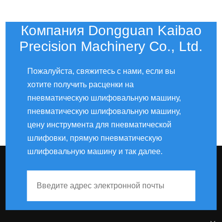
воздушных
инструментов
Компания Dongguan Kaibao
Precision Machinery Co., Ltd.
3-дюймовый орбитальный пневматический
Пожалуйста, свяжитесь с нами, если вы
шлифовальный станок с низкой вибрацией,
хотите получить расценки на
центральный вакуумный инструмент
пневматическую шлифовальную машину,
Пневматическая пневматическая шлифовальная
пневматическую шлифовальную машину,
машина двойного действия для деревянных
цену инструмента для пневматической
автомобилей
шлифовки, прямую пневматическую
Пневматическая эксцентриковая шлифовальная
шлифовальную машину и так далее.
машина без вакуума по заводской цене OEM
PS6500
Мини-пневмоочиститель типа 3М для автомобиля
КБ-7403
Профессиональная воздушно-орбитальная
шлифовальная машина с треугольной подушкой