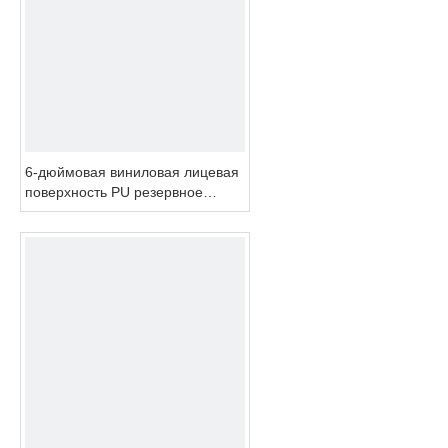
6-дюймовая виниловая лицевая
поверхность PU резервное
копирование замена прокладки
Mulit- отверстие 5/16 дюйма нити