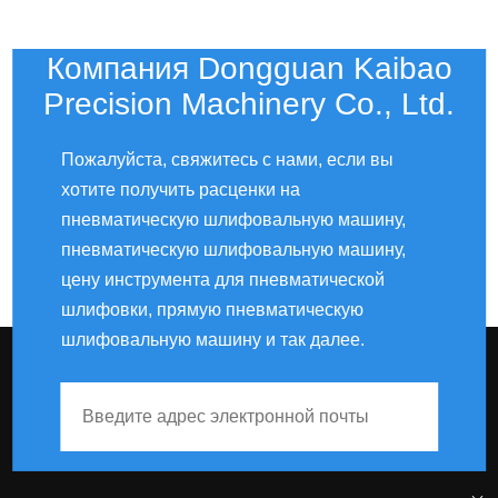
Компания Dongguan Kaibao
Precision Machinery Co., Ltd.
Пожалуйста, свяжитесь с нами, если вы
хотите получить расценки на
пневматическую шлифовальную машину,
пневматическую шлифовальную машину,
цену инструмента для пневматической
шлифовки, прямую пневматическую
шлифовальную машину и так далее.