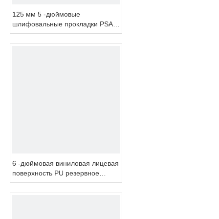
125 мм 5 -дюймовые
шлифовальные прокладки PSA и
подкладка для воздушного
шлифовального аппарата с
двойным действием
6 -дюймовая виниловая лицевая
поверхность PU резервное
копирование замены для
электрического лака для Sanders
Markita