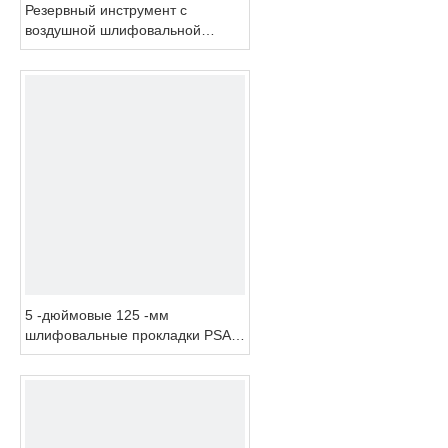
Резервный инструмент с
воздушной шлифовальной
шлифовальной машина
5 -дюймовые 125 -мм
шлифовальные прокладки PSA и
подкладка для воздушного
шлифовального аппарата с
двойным действием