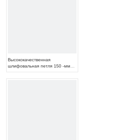
Высококачественная
шлифовальная петля 150 -мм
шлифовальная площадка для
наждачной бумаги для
наждачной бумаги