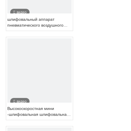
видео
шлифовальный аппарат
пневматического воздушного
ремня 20x520 мм для
металлической трубки
оборудования
видео
Высокоскоростная мини
-шлифовальная шлифовальная
шлифовка для металлической
шлифовальной шлифовки