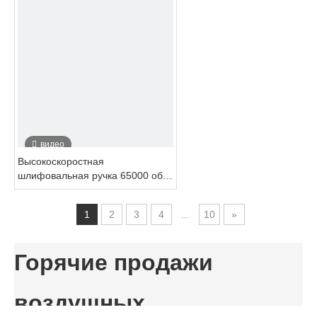
гравий
видео
Высокоскоростная
шлифовальная ручка 65000 об /
мин для индустрии воздушного
ремесла 3 мм размер патрона
1
2
3
4
...
10
»
Горячие продажи
воздушных