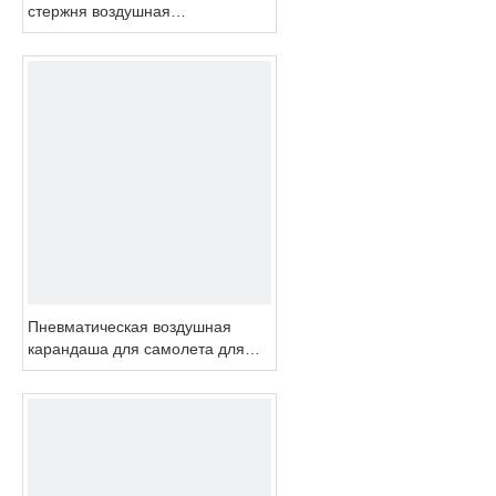
стержня воздушная
шлифовальная мельница
высокая скорость
Пневматическая воздушная
карандаша для самолета для
самолетной промышленности