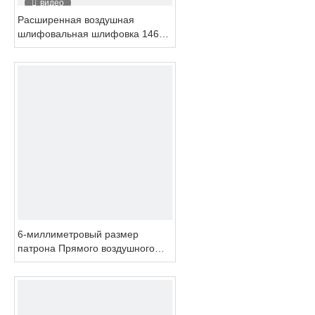
видео
Расширенная воздушная
шлифовальная шлифовка 14600
об / мин Оптовая фабрика PS-
3H
6-миллиметровый размер
патрона Прямого воздушного
матрица Инструмент PS-380