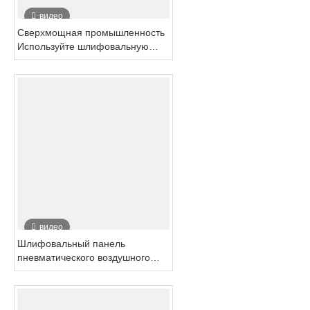
видео
Сверхмощная промышленность
Используйте шлифовальную
машину пневматического
воздушного ремня для
металлической трубки
видео
Шлифовальный панель
пневматического воздушного
ремня 10x330 мм для трубы и
металла