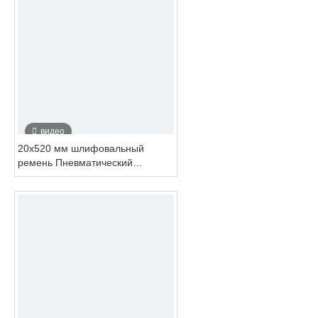
видео
20x520 мм шлифовальный
ремень Пневматический
воздушный ремень Сэнда для
металлической трубки
оборудования