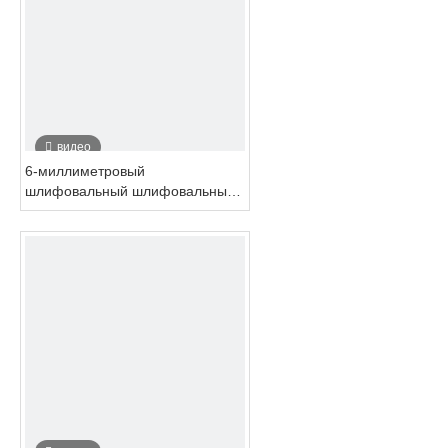
видео
6-миллиметровый
шлифовальный шлифовальный
камень с расширенным
шпиндером Оптовой фабрики
PS-4H