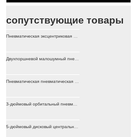
сопутствующие товары
Пневматическая эксцентриковая шлифовальная машина без вакуума по заводской цене OEM PS6500
Двухпоршневой малошумный пневматический шлифовальный станок для деревообработки
Пневматическая пневматическая шлифовальная машина двойного действия для деревянных автомобилей
3-дюймовый орбитальный пневматический шлифовальный станок с низкой вибрацией, центральный вакуумный инструмент
5-дюймовый дисковый центральный вакуумный воздушный орбитальный шлифовальный станок для деревянных полов PS6500D