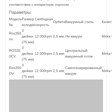
соответствии с конкретным спросом.
Параметры
:
Модель
Размер
Свободная
Орбита
Вакуумный стиль
Качес
№.
колодки
скорость
3
Ros350
дюйма
12 000rpm
2,5 мм,
Не вакуум
Mirka 
nv.
(75 мм)
3
ROS35
Центральный
дюйма
12 000rpm
2,5 мм,
Mirka 
0CV.
вакуумный готов
(75 мм)
3
Ros350
Самогенерированный
дюйма
12 000rpm
2,5 мм,
Mirka 
DV.
вакуум
(75 мм)