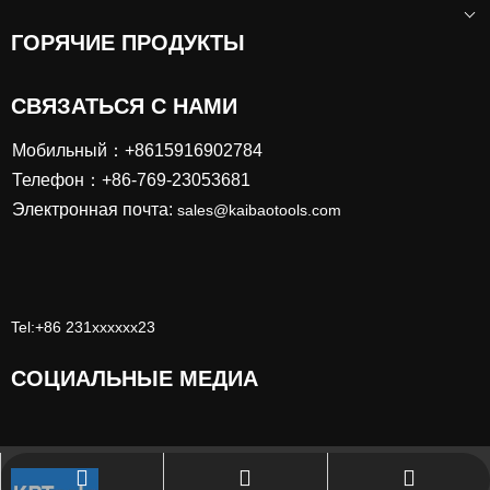
ГОРЯЧИЕ ПРОДУКТЫ
предыдущий:
СВЯЗАТЬСЯ С НАМИ
следующий:
Мобильный：+8615916902784
Телефон：+86-769-23053681
Электронная почта:
sales@kaibaotools.com
Tel:+86 231xxxxxx23
СОЦИАЛЬНЫЕ МЕДИА
sales@kaibaotools.com
+86-769-23053681
111111111