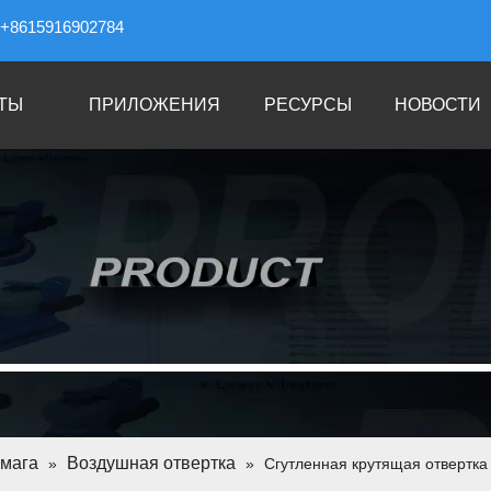
+8615916902784
ТЫ
ПРИЛОЖЕНИЯ
РЕСУРСЫ
НОВОСТИ
мага
Воздушная отвертка
»
»
Сгутленная крутящая отвертка