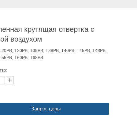
ленная крутящая отвертка с
ой воздухом
T20PB, T30PB, T35PB, T38PB, T40PB, T45PB, T48PB,
T55PB, T60PB, T68PB
тво:
Запрос цены