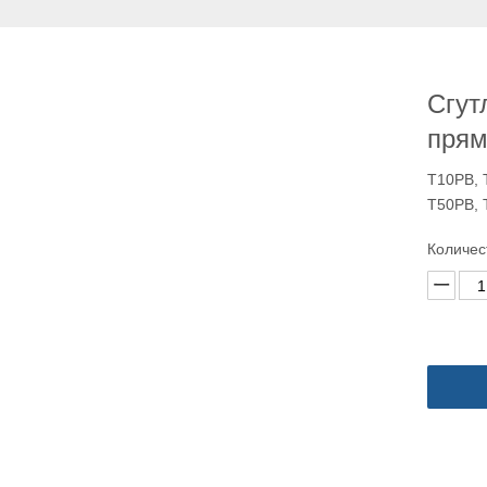
Сгут
прям
T10PB, 
T50PB, 
Количес