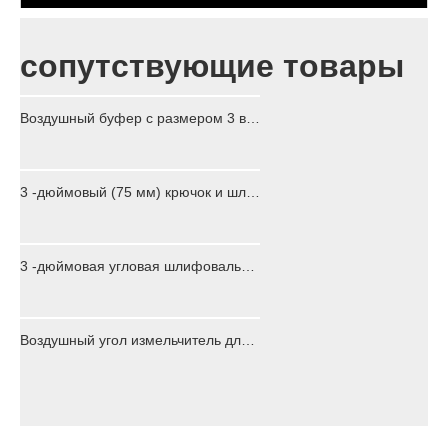
сопутствующие товары
Воздушный буфер с размером 3 в падке
3 -дюймовый (75 мм) крючок и шлифовальная площадка для шлифовальной шлифования для шлифовальных дисков с диапазоном воздушного лака 6 мм
3 -дюймовая угловая шлифовальная шлифовка для шлифования
Воздушный угол измельчитель для резки шлифования 4 -дюймовой профессионал