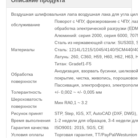
Описание продукта
Воздушная шлифовальная лапа воздушная лака для угла цил
Поворот с ЧПУ, фрезерование с ЧПУ, лаз
обслуживание
обработка электрической разгрузки (ED
Алюминий: серия 2000, серия 6000, 7075 
Сталь из нержавеющей стали: SUS303, S
Материалы
Сталь: 1214L/1215/1045/4140/SCM440/40
Латунь: 260, C360, H59, H60, H62, H63, 
Титан: Gradef1-F5
Анодизация, взорвать бусинки, шелковой
Обработка
покрытие, чистка, живопись, порошковое
поверхности
Пассивация, электрофорез, электрополиш
Толерантность
+/- 0,002 ~ +/- 0,005 мм
Шероховатость
Мин RA0,1 ~ 3.2
поверхности
Рисунок принят
STP, Step, IGS, XT, AutoCAD (DXF, DWG)
Время выполнения
1-2 недели для образцов, 3-4 недели дл
Гарантия качества
ISO9001: 2015, SGS, CE
Условия оплаты
Торговая гарантия, TT/PayPal/Westunion