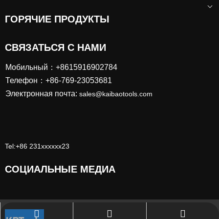
ГОРЯЧИЕ ПРОДУКТЫ
СВЯЗАТЬСЯ С НАМИ
Мобильный：+8615916902784
Телефон：+86-769-23053681
Электронная почта:
sales@kaibaotools.com
Tel:+86 231xxxxxx23
СОЦИАЛЬНЫЕ МЕДИА
sales@kaibaotools.com
+86-769-23053681
111111111