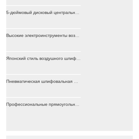
5-дюймовый дисковый центральный вакуумный воздушный орбитальный шлифовальный станок для деревянных полов PS6500D
Высокие электроинструменты воздух случайный орбитальный не Vacuum на 30% выше эффективность
Японский стиль воздушного шлифовального шлифовального стекла тяжелый тип
Пневматическая шлифовальная машинка в японском стиле для автомобильной промышленности
Профессиональные прямоугольные пневматические пневматические шлифовальные инструменты