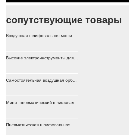
сопутствующие товары
Воздушная шлифовальная машина для высокой мощности для продажи для автомобильного автостраса, самолетов деревянных продуктов.
Высокие электроинструменты для полировки PS-0026C
Самостоятельная воздушная орбитальная шлифовальная машина 2,5 мм или 5 мм 8 мм центральный вакуум
Мини -пневматический шлифовальный станок с удалением краски низкой стоимости при извлечении пыли
Пневматическая шлифовальная машина SUPER Non Vacuum 3 '' X4 '' с диаметром орбиты 3 мм